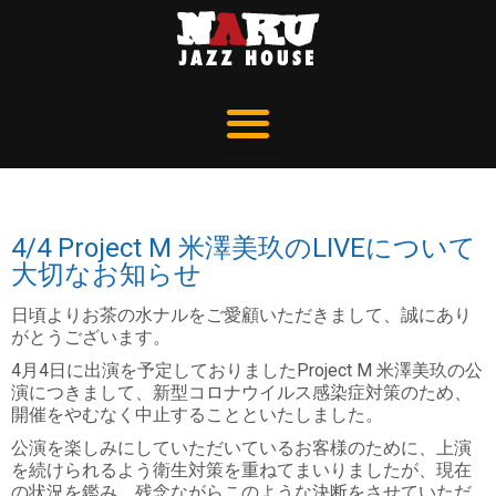
4/4 Project M 米澤美玖のLIVEについて
大切なお知らせ
日頃よりお茶の水ナルをご愛顧いただきまして、誠にあり
がとうございます。
4
月
4
日に出演を予定しておりましたProject M 米澤美玖の公
演につきまして、新型コロナウイルス感染症対策のため、
開催をやむなく中止することといたしました。
公演を楽しみにしていただいているお客様のために、上演
を続けられるよう衛生対策を重ねてまいりましたが、現在
の状況を鑑み、残念ながらこのような決断をさせていただ