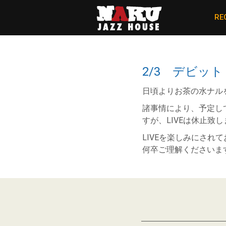
RE
2/3 デビッ
日頃よりお茶の水ナル
諸事情により、予定し
すが、LIVEは休止致
LIVEを楽しみにさ
何卒ご理解くださいま