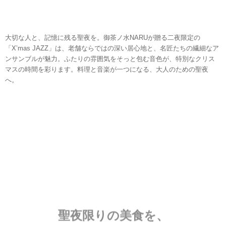
大切な人と、記憶に残る聖夜を。御茶ノ水NARUが贈る二夜限定の
「X’mas JAZZ」は、老舗ならではの深い居心地と、名匠たちの繊細なア
ンサンブルが魅力。ふたりの雰囲気をそっと包む音色が、特別なクリス
マスの時間を彩ります。料理と音楽が一つになる、大人のための聖夜
へ。
聖夜限りの美食を、
ジャズとともに。