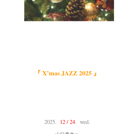
『 X’mas JAZZ 2025 』
2025.
12 / 24
. wed.