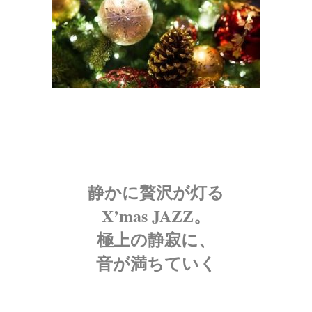
静かに贅沢が灯る
X’mas JAZZ。
極上の静寂に、
音が満ちていく