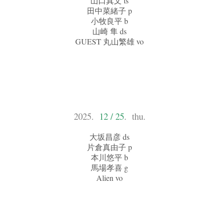
山口真文 ts
田中菜緒子 p
小牧良平 b
山崎 隼 ds
GUEST 丸山繁雄 vo
2025.
12 / 25
. thu.
大坂昌彦 ds
片倉真由子 p
本川悠平 b
馬場孝喜 g
Alien vo