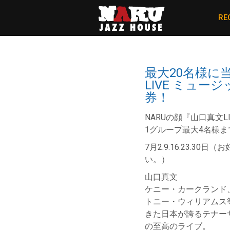
RE
最大20名様に
LIVE ミュー
券！
NARUの顔『山口真文L
1グループ最大4名様まで。(
7月2.9.16.23.3
い。）
山口真文
ケニー・カークランド
トニー・ウィリアムス
きた日本が誇るテナー
の至高のライブ。