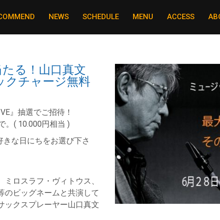
COMMEND
NEWS
SCHEDULE
MENU
ACCESS
AB
当たる！山口真文
ジックチャージ無料
IVE』抽選でご招待！
 10.000円相当 )
0日（お好きな日にちをお選び下さ
、ミロスラフ・ヴィトウス、
等のビッグネームと共演して
サックスプレーヤー山口真文