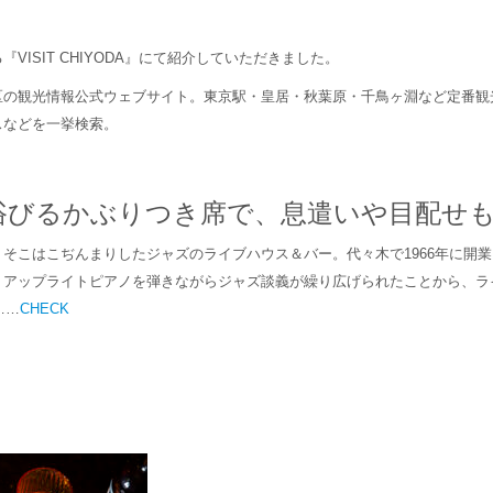
VISIT CHIYODA』にて紹介していただきました。
区の観光情報公式ウェブサイト。東京駅・皇居・秋葉原・千鳥ヶ淵など定番観
スなどを一挙検索。
浴びるかぶりつき席で、息遣いや目配せ
そこはこぢんまりしたジャズのライブハウス＆バー。代々木で1966年に開業
、アップライトピアノを弾きながらジャズ談義が繰り広げられたことから、ラ
……
CHECK