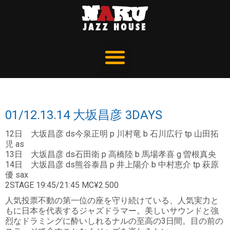
01/12.13.14 大坂昌彦 3DAYS
12日 大坂昌彦 ds今泉正明 p 川村竜 b 石川広行 tp 山田拓
児 as
13日 大坂昌彦 ds石田衛 p 高橋陸 b 馬場孝喜 g 曽根真央
14日 大坂昌彦 ds熊谷泰昌 p 井上陽介 b 中村恵介 tp 萩原
優 sax
2STAGE 19:45/21:45 MC¥2.500
人気投票不動の第一位の座を守り続けている、人気実力と
もに日本を代表するジャズドラマー。美しいサウンドと強
烈なドラミングに酔いしれるナルの至高の3日間。目の前の