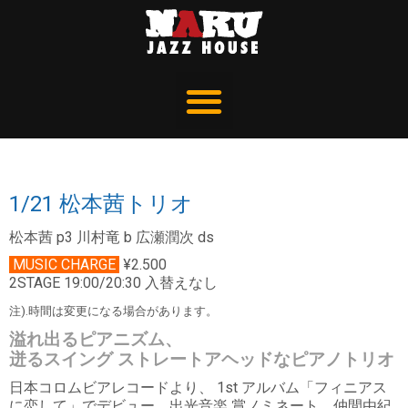
1/21 松本茜トリオ
松本茜 p3 川村竜 b 広瀬潤次 ds
MUSIC CHARGE
¥2.500
2STAGE 19:00/20:30 入替えなし
注).時間は変更になる場合があります。
溢れ出るピアニズム、
迸るスイング ストレートアヘッドなピアノトリオ
日本コロムビアレコードより、 1st アルバム「フィニアス
に恋して」でデビュー。出光音楽 賞ノミネート、仲間由紀