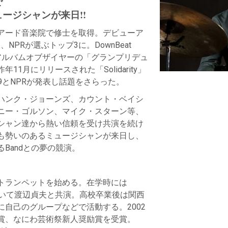
で
ュージシャンが来日!!
アード音楽院で修士を取得。デビューア
は、
NPR
が選ぶトップ
3
に。
DownBeat
アルバムオブザイヤーの「グランプリデュ
昨年
11
月にリリースされた「
Solidarity
」
9
と
NPR
が発表し話題をさらった。
ハンク・ジョーンズ、カウント・ベイシ
ニー・ゴルソン、マイク・スターン等、
シャン達から熱い信頼を受け共演を続け
も勢いのあるミュージシャンが来日し、
る
Band
との夢の競演。
トランペットを始める。在学時には
いて渡辺貞夫と共演。高校卒業後は関西
に自己のグループなどで活動する。
2002
賞、なにわ芸術祭新人奨励賞を受賞。