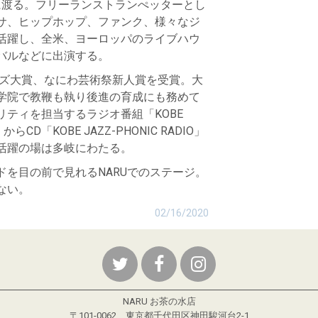
に渡る。フリーランストランぺッターとし
サ、ヒップホップ、ファンク、様々なジ
活躍し、全米、ヨーロッパのライブハウ
バルなどに出演する。
ズ大賞、なにわ芸術祭新人賞を受賞。大
学院で教鞭も執り後進の育成にも務めて
リティを担当するラジオ番組「
KOBE
」から
CD
「
KOBE JAZZ-PHONIC RADIO
」
活躍の場は多岐にわたる。
ドを目の前で見れるNARUでのステージ。
ない。
02/16/2020
NARU お茶の水店
〒101-0062 東京都千代田区神田駿河台2-1