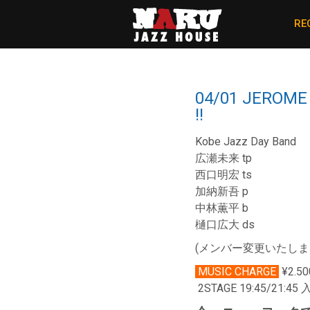
RE
04/01 JEROM
!!
Kobe Jazz Day Band
広瀬未来 tp
西口明宏 ts
加納新吾 p
中林薫平 b
樋口広大 ds
(メンバー変更いたし
MUSIC CHARGE
¥2.50
2STAGE 19:45/21:4