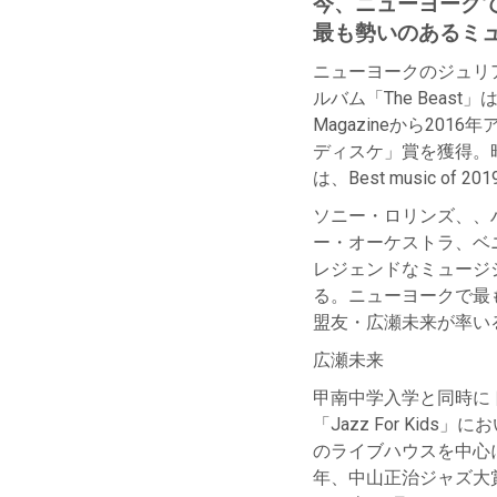
今、ニューヨーク
最も勢いのある
ミ
ニューヨークのジュリ
ルバム「
The Beast
」
Magazine
から
2016
年
ディスケ」賞を獲得。
は、
Best music of 201
ソニー・ロリンズ、、
ー・オーケストラ、ベ
レジェンドなミュージ
る。ニューヨークで最
盟友・広瀬未来が率い
広瀬未来
甲南中学入学と同時に
「
Jazz For Kids
」にお
のライブハウスを中心
年、中山正治ジャズ大