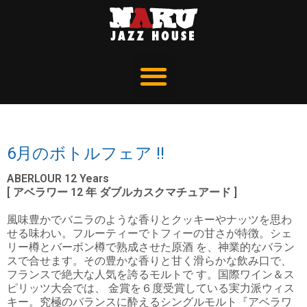
6月のボトルフェア !!
ABERLOUR 12 Years
[ アベラワー 12 年 ダブルカスクマチュアード ]
風味豊かでバニラのような香りとクッキーやナッツを思わ
せる味わい。フルーティーでトフィーの甘さが特徴。シェ
リー樽とバーボン樽で熟成させた原酒 を、神業的なバラン
スで合せます。その豊かな香りと甘く滑らかな飲み口で、
フランスで絶大な人気を誇るモルトで す。国際ワイン＆ス
ピリッツ大会では、 金賞を６度受賞している実力派ウィス
キー。究極のバランスに酔えるシングルモルト『アベラワ