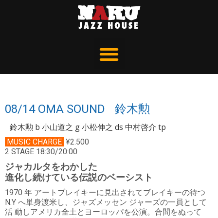
08/14 OMA SOUND 鈴木勲
鈴木勲 b 小山道之 g 小松伸之 ds 中村啓介 tp
MUSIC CHARGE
¥2.500
2 STAGE 18:30/20:00
ジャカルタをわかした
進化し続けている伝説のベーシスト
1970 年 アートブレイキーに見出されてブレイキーの待つ
N.Y へ単身渡米し、ジャズメッセン ジャーズの一員として
活 動しアメリカ全土とヨーロッパを公演。合間をぬって