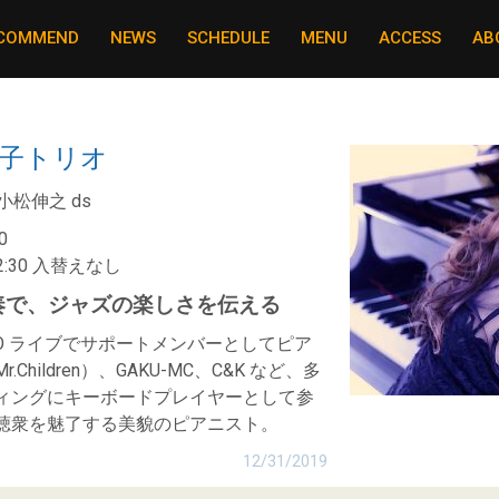
COMMEND
NEWS
SCHEDULE
MENU
ACCESS
AB
菜緒子トリオ
小松伸之 ds
0
/22:30 入替えなし
奏で、
ジャズの楽しさを伝える
KURO ライブでサポートメンバーとしてピア
hildren）、GAKU-MC、C&K など、多
ィングにキーボードプレイヤーとして参
聴衆を魅了する美貌のピアニスト。
12/31/2019