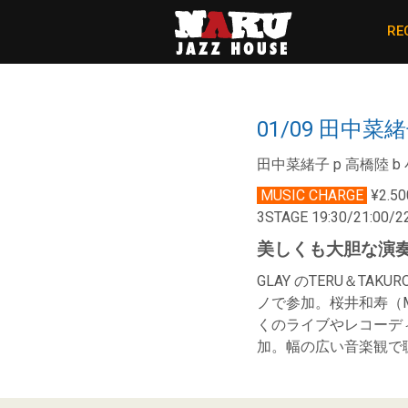
RE
01/09 田中
田中菜緒子 p 高橋陸 b 
MUSIC CHARGE
¥2.50
3STAGE 19:30/21:00
美しくも大胆な演
GLAY のTERU＆TA
ノで参加。桜井和寿（Mr.C
くのライブやレコーデ
加。幅の広い音楽観で