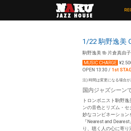
RE
1/22 駒野逸美
駒野逸美 tb 片倉真由子 
MUSIC CHARGE
¥2.50
OPEN 13:30 /
1st STA
注).時間は変更になる場合
国内ジャズシーン
トロンボニスト駒野逸
ンの音色とリズム・セ
妙なコンビネーション
『Nearest and D
り、聴く人の心に寄り