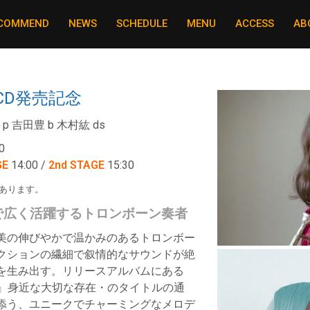
COMMEND
NEWS
SCHEDULE
MENU
ACCESS
AB
 CD発売記念
p 吉田豊 b 木村紘 ds
0
GE
14:00 /
2nd STAGE
15:30
があります。
で広く活躍するトロンボーン奏者
美の伸びやかで温かみのあるトロンボー
クションの繊細で叙情的なサウンドが絶
を生み出す。リリースアルバムにある
earest』身近な大切な存在・のタイトルの通
添う、ユニークでチャーミングなメロデ