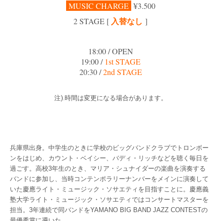
MUSIC CHARGE
¥3.500
入替なし
2 STAGE [
]
18:00 / OPEN
19:00 /
1st STAGE
20:30 /
2nd STAGE
注).時間は変更になる場合があります。
兵庫県出身。中学生のときに学校のビッグバンドクラブでトロンボー
ンをはじめ、カウント・ベイシー、バディ・リッチなどを聴く毎日を
過ごす。高校3年生のとき、マリア・シュナイダーの楽曲を演奏する
バンドに参加し、当時コンテンポラリーナンバーをメインに演奏して
いた慶應ライト・ミュージック・ソサエティを目指すことに。慶應義
塾大学ライト・ミュージック・ソサエティではコンサートマスターを
担当。3年連続で同バンドをYAMANO BIG BAND JAZZ CONTESTの
最優秀賞に導いた。