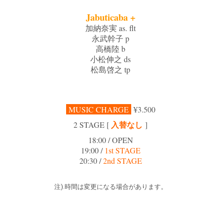
Jabuticaba +
加納奈実 as. flt
永武幹子 p
高橋陸 b
小松伸之 ds
松島啓之 tp
MUSIC CHARGE
¥3.500
入替なし
2 STAGE [
]
18:00 / OPEN
19:00 /
1st STAGE
20:30 /
2nd STAGE
注).時間は変更になる場合があります。