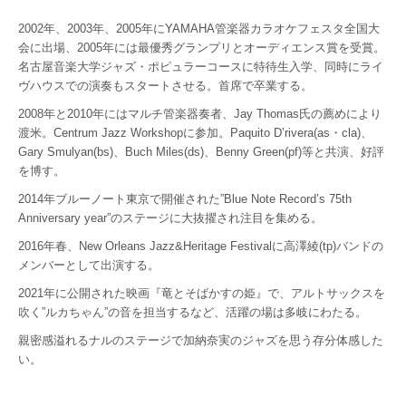
2002年、2003年、2005年にYAMAHA管楽器カラオケフェスタ全国大
会に出場、2005年には最優秀グランプリとオーディエンス賞を受賞。
名古屋音楽大学ジャズ・ポピュラーコースに特待生入学、同時にライ
ヴハウスでの演奏もスタートさせる。首席で卒業する。
2008年と2010年にはマルチ管楽器奏者、Jay Thomas氏の薦めにより
渡米。Centrum Jazz Workshopに参加。Paquito D’rivera(as・cla)、
Gary Smulyan(bs)、Buch Miles(ds)、Benny Green(pf)等と共演、好評
を博す。
2014年ブルーノート東京で開催された”Blue Note Record’s 75th
Anniversary year”のステージに大抜擢され注目を集める。
2016年春、New Orleans Jazz&Heritage Festivalに高澤綾(tp)バンドの
メンバーとして出演する。
2021年に公開された映画『竜とそばかすの姫』で、アルトサックスを
吹く”ルカちゃん”の音を担当するなど、活躍の場は多岐にわたる。
親密感溢れるナルのステージで加納奈実のジャズを思う存分体感した
い。