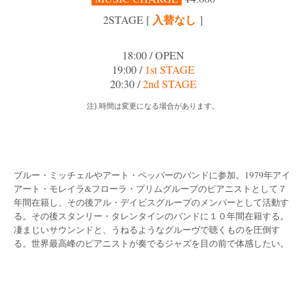
入替なし
2
STAGE [
]
18:00 / OPEN
19:00 /
1st STAGE
20:30 /
2nd STAGE
注).時間は変更になる場合があります。
ブルー・ミッチェルやアート・ペッパーのバンドに参加。1979年アイ
アート・モレイラ&フローラ・プリムグループのピアニストとして７
年間在籍し、その後アル・デイビスグループのメンバーとして活動す
る。その後スタンリー・タレンタインのバンドに１０年間在籍する。
凄まじいサウンンドと、うねるようなグルーヴで聴くものを圧倒す
る。世界最高峰のピアニストが奏でるジャズを目の前で体感したい。