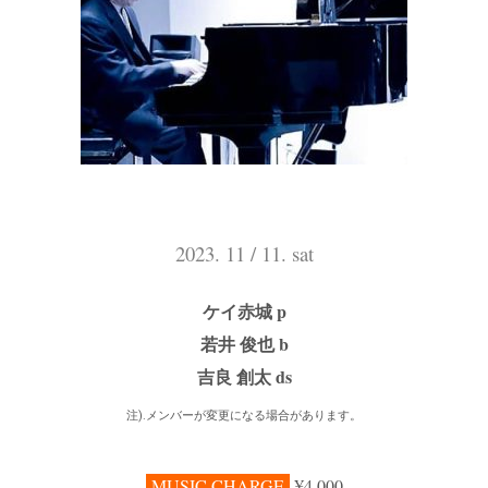
2023. 11 / 11. sat
ケイ赤城 p
若井 俊也 b
吉良 創太 ds
注).メンバーが変更になる場合があります。
MUSIC CHARGE
¥4.000