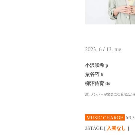
2023. 6 / 13. tue.
小沢咲希 p
粟谷巧 b
柳沼佑育 ds
注).メンバーが変更になる場合が
MUSIC CHARGE
¥3.
入替なし
2
STAGE [
]