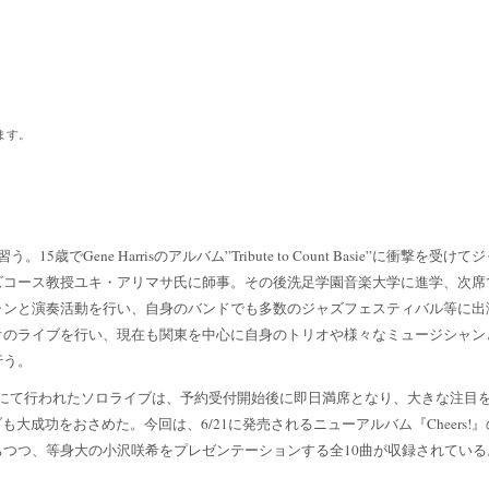
ます。
。
5歳でGene Harrisのアルバム”Tribute to Count Basie”に衝撃を
ズコース教授ユキ・アリマサ氏に師事。その後洗足学園音楽大学に進学、次席
ャンと演奏活動を行い、自身のバンドでも多数のジャズフェスティバル等に出
オのライブを行い、現在も関東を中心に自身のトリオや様々なミュージシャン
行う。
iON” にて行われたソロライブは、予約受付開始後に即日満席となり、大きな注
ブも大成功をおさめた。今回は、
6/21に発売されるニューアルバム『Cheers!
つつ、等身大の小沢咲希をプレゼンテーションする全10曲が収録されている