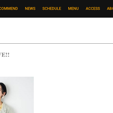
COMMEND
NEWS
SCHEDULE
MENU
ACCESS
AB
E!!