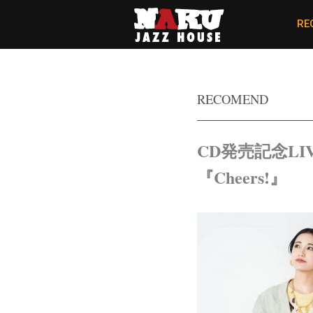
RE
RECOMEND
CD発売記念LIV
『Cheers!』