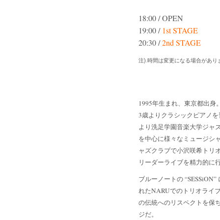
18:00 / OPEN
19:00 /
1st STAGE
20:30 /
2nd STAGE
注).時間は変更になる場合があり
1995年生まれ、東京都出身
3歳よりクラシックピアノを習う。1
より洗足学園音楽大学ジャ
を中心に様々なミュージシ
ャズクラブで小沢咲希トリ
リーダーライブを精力的に
ブルーノートの “SESS
れたNARUでのトリオライ
の伝統へのリスペクトを保ち
ジだ。