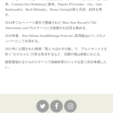
米。Centrum Jazz Workshopに参加。Paquito D’rivera(as・cla)、Gary
Smulyan(bs)、Buch Miles(ds)、Benny Green(pf)等と共演、好評を博
す。
2014年ブルーノート東京で開催された”Blue Note Record’s 75th
Anniversary year”のステージに大抜擢され注目を集める。
2016年春、New Orleans Jazz&Heritage Festivalに高澤綾(tp)バンドのメ
ンバーとして出演する。
2021年に公開された映画『竜とそばかすの姫』で、アルトサックスを
吹く”ルカちゃん”の音を担当するなど、活躍の場は多岐にわたる。
親密感溢れるナルのステージで加納奈実のジャズを思う存分体感した
い。