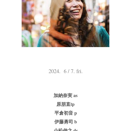
2024. 6 / 7. fri.
加納奈実 as
原朋直tp
平倉初音 p
伊藤勇司 b
小松伸之 ds