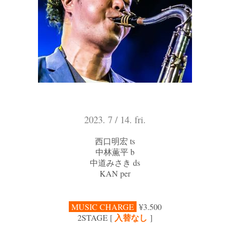
2023. 7 / 14. fri.
西口明宏 ts
中林薫平 b
中道みさき ds
KAN per
MUSIC CHARGE
¥3.500
入替なし
2
STAGE [
]