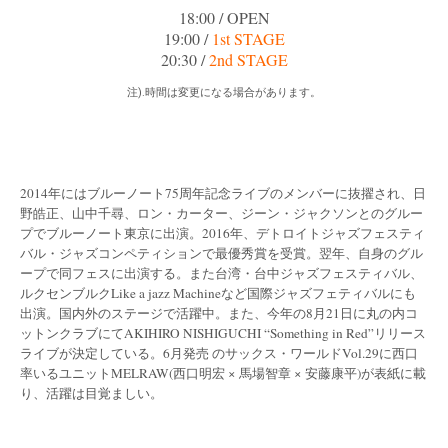
18:00 / OPEN
19:00 /
1st STAGE
20:30 /
2nd STAGE
注).時間は変更になる場合があります。
2014年にはブルーノート75周年記念ライブのメンバーに抜擢され、日
野皓正、山中千尋、ロン・カーター、ジーン・ジャクソンとのグルー
プでブルーノート東京に出演。2016年、デトロイトジャズフェスティ
バル・ジャズコンペティションで最優秀賞を受賞。翌年、自身のグル
ープで同フェスに出演する。また台湾・台中ジャズフェスティバル、
ルクセンブルクLike a jazz Machineなど国際ジャズフェティバルにも
出演。国内外のステージで活躍中。また、今年の8月21日に丸の内コ
ットンクラブにてAKIHIRO NISHIGUCHI “Something in Red”リリース
ライブが決定している。6月発売 のサックス・ワールドVol.29に西口
率いるユニットMELRAW(西口明宏 × 馬場智章 × 安藤康平)が表紙に載
り、活躍は目覚ましい。