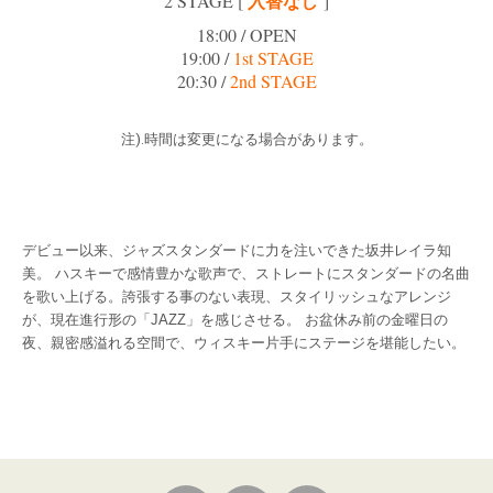
入替なし
2 STAGE [
]
18:00 / OPEN
19:00 /
1st STAGE
20:30 /
2nd STAGE
注).時間は変更になる場合があります。
デビュー以来、ジャズスタンダードに力を注いできた坂井レイラ知
美。 ハスキーで感情豊かな歌声で、ストレートにスタンダードの名曲
を歌い上げる。誇張する事のない表現、スタイリッシュなアレンジ
が、現在進行形の「JAZZ」を感じさせる。 お盆休み前の金曜日の
夜、親密感溢れる空間で、ウィスキー片手にステージを堪能したい。