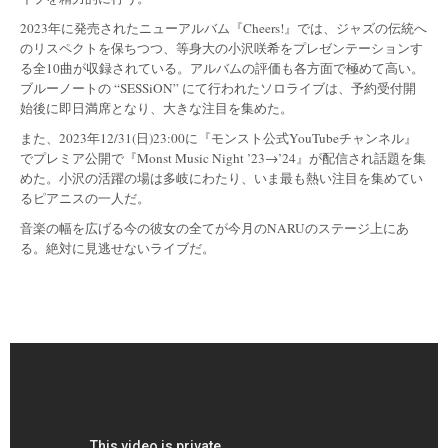
2023年に発売されたニューアルバム『Cheers!』では、ジャズの伝統へ
のリスペクトを保ちつつ、等身大の小沢咲希をプレゼンテーションす
る全10曲が収録されている。アルバムの評価も各方面で極めて高い。
ブルーノートの “SESSiON” にて行われたソロライブは、予約受付開
始後に即日満席となり、大きな注目を集めた。
また、2023年12/31(日)23:00に『モンスト公式YouTubeチャンネル』
でプレミア公開で『
Monst Music Night ’23→’24』が配信され話題を集
めた。小沢の活躍の場は多岐にわたり、
いま最も熱い注目を集めてい
るピアニスの一人だ。
音楽の幅を広げる今の彼女の全てが今月のNARUのステージ上にあ
る。絶対に見逃せないライブだ。