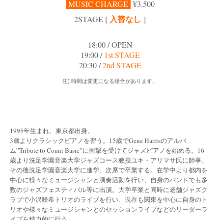
MUSIC CHARGE
¥3.500
入替なし
2
STAGE [
]
18:00 / OPEN
19:00 /
1st STAGE
20:30 /
2nd STAGE
注).時間は変更になる場合があります。
1995年生まれ、東京都出身。
3歳よりクラシックピアノを習う。15歳でGene Harrisのアルバ
ム”Tribute to Count Basie”に衝撃を受けてジャズピアノを始める。16
歳より洗足学園音楽大学ジャズコース教授ユキ・アリマサ氏に師事。
その後洗足学園音楽大学に進学、次席で卒業する。在学中より都内を
中心に様々なミュージシャンと演奏活動を行い、自身のバンドでも多
数のジャズフェスティバル等に出演。大学卒業と同時に老舗ジャズク
ラブで小沢咲希トリオのライブを行い、現在も関東を中心に自身のト
リオや様々なミュージシャンとのセッションライブなどのリーダーラ
イブを精力的に行う。