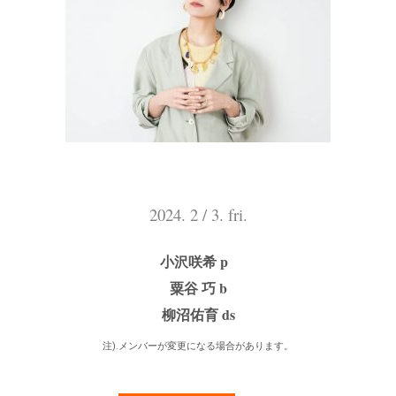
2024. 2 / 3. fri.
小沢咲希 p
粟谷 巧 b
柳沼佑育 ds
注).メンバーが変更になる場合があります。