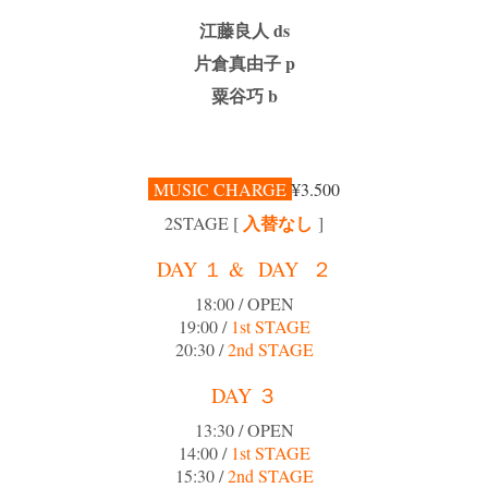
江藤良人 ds
片倉真由子 p
粟谷巧 b
MUSIC CHARGE
¥3.500
入替なし
2
STAGE [
]
DAY １ &
DAY
２
18:00 / OPEN
19:00 /
1st STAGE
20:30 /
2nd STAGE
DAY ３
13:30 / OPEN
14:00 /
1st STAGE
15:30 /
2nd STAGE