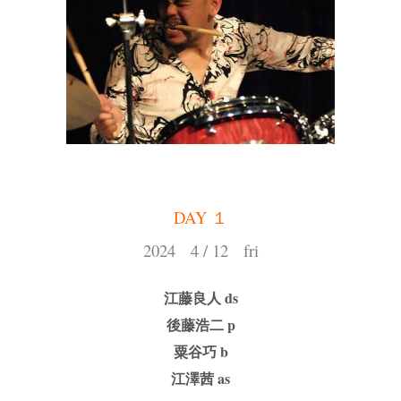
DAY １
2024 4 / 12 fri
江藤良人 ds
後藤浩二 p
粟谷巧 b
江澤茜 as