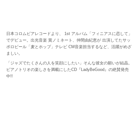
日本コロムビアレコードより、 1st アルバム「フィニアスに恋して」
でデビュー。出光音楽 賞ノミネート、仲間由紀恵が 出演してたサッ
ポロビール「麦とホップ」テレビ CM音楽担当するなど、活躍がめざ
ましい。
「ジャズでたくさんの人を笑顔にしたい」そんな彼女の願いが結晶。
ピアノトリオの楽しさを満載にしたCD『LadyBeGood』の絶賛発売
中!!