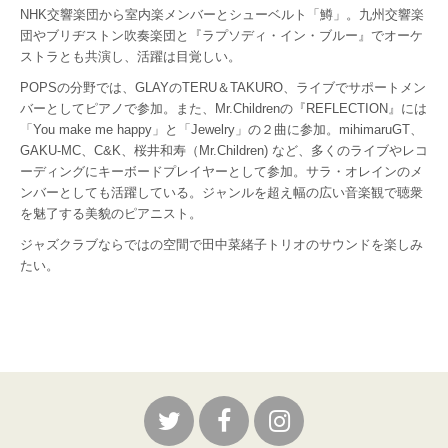
NHK交響楽団から室内楽メンバーとシューベルト「鱒」。
九州交響楽
団やブリヂストン吹奏楽団と『ラプソディ・イン・ブルー』でオーケ
ストラとも共演し、活躍は目覚しい。
POPSの分野では、GLAYのTERU＆TAKURO、ライブでサポートメン
バーとしてピアノで参加。また、Mr.Childrenの『REFLECTION』には
「You make me happy」と「Jewelry」の２曲に参加。mihimaruGT、
GAKU-MC、C&K、桜井和寿（Mr.Children) など、多くのライブやレコ
ーディングにキーボードプレイヤーとして参加。サラ・オレインのメ
ンバーとしても活躍している。ジャンルを超え幅の広い音楽観で聴衆
を魅了する美貌のピアニスト。
ジャズクラブならではの空間で田中菜緒子トリオのサウンドを楽しみ
たい。