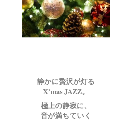
静かに贅沢が灯る
X’mas JAZZ。
極上の静寂に、
音が満ちていく