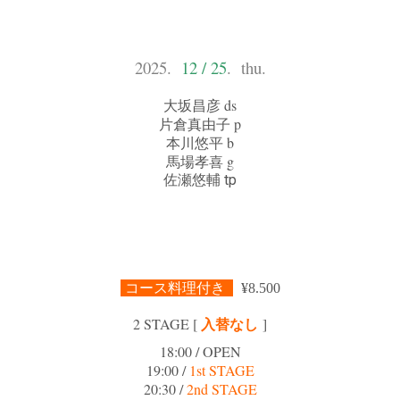
2025.
12 / 25
. thu.
大坂昌彦 ds
片倉真由子 p
本川悠平 b
馬場孝喜 g
佐瀬悠輔 tp
コース料理付き
¥8.500
入替なし
2 STAGE [
]
18:00 / OPEN
19:00 /
1st STAGE
20:30 /
2nd STAGE