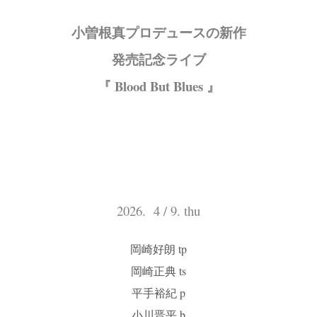
小曽根真プロデュースの新作
発売記念ライブ
『 Blood But Blues 』
2026. 4 / 9. thu
岡崎好朗 tp
岡崎正典 ts
平手裕紀 p
小川晋平 b