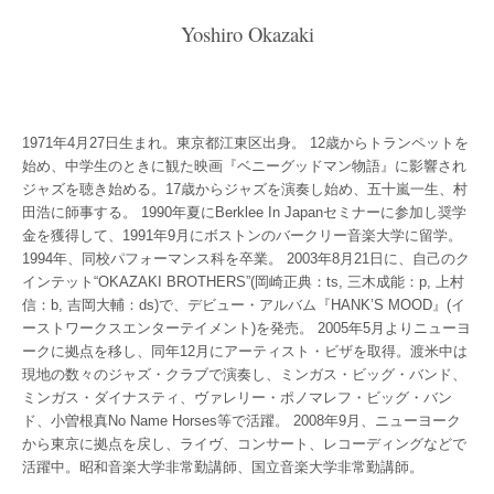
Yoshiro Okazaki
1971年4月27日生まれ。東京都江東区出身。 12歳からトランペットを
始め、中学生のときに観た映画『ベニーグッドマン物語』に影響され
ジャズを聴き始める。17歳からジャズを演奏し始め、五十嵐一生、村
田浩に師事する。 1990年夏にBerklee In Japanセミナーに参加し奨学
金を獲得して、1991年9月にボストンのバークリー音楽大学に留学。
1994年、同校パフォーマンス科を卒業。 2003年8月21日に、自己のク
インテット“OKAZAKI BROTHERS”(岡崎正典：ts, 三木成能：p, 上村
信：b, 吉岡大輔：ds)で、デビュー・アルバム『HANK’S MOOD』(イ
ーストワークスエンターテイメント)を発売。 2005年5月よりニューヨ
ークに拠点を移し、同年12月にアーティスト・ビザを取得。渡米中は
現地の数々のジャズ・クラブで演奏し、ミンガス・ビッグ・バンド、
ミンガス・ダイナスティ、ヴァレリー・ポノマレフ・ビッグ・バン
ド、小曽根真No Name Horses等で活躍。 2008年9月、ニューヨーク
から東京に拠点を戻し、ライヴ、コンサート、レコーディングなどで
活躍中。昭和音楽大学非常勤講師、国立音楽大学非常勤講師。