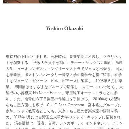
Yoshiro Okazaki
東京都の下町に生まれる。高校時代、吹奏楽部に所属し、クラリネッ
トを演奏する。 法政大学入学を期に、テナー・サックスに転向、法政
大学ニューオレンヂスウィングオーケストラでジャズと出会う。 同大
を卒業後、ボストンのバークリー音楽大学の奨学金を得て留学。在学
中はジョージ・ガゾーン、ビル・ピアースに師事し、1998年５月に卒
業。 帰国後はさまざまなグループで活躍し、スモールコンボから、大
編成の小曽根真 No Name Horses、守屋純子オーケストラなどに参
加。また、南青山六丁目楽団の作編曲を手掛ける。 2016年から活動
を名古屋方面にも広げ、C.U.G Jazz Orchestra、宮本裕史グループに
参加。ジャズ教育者としても、東京・名古屋の音楽教室の講師を務
め、2017年1月には台湾国立東華大学のジャズ・キャンプに招聘され
た。 演奏活動は、香港、台湾、シンガポール、インドネシア、フラン