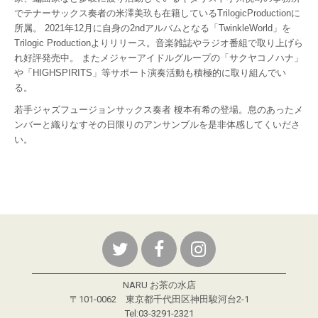
でテナーサックス奏者の米澤美玖も在籍しているTrilogicProductionに
所属。 2021年12月に自身の2ndアルバムとなる「TwinkleWorld」を
Trilogic Productionよりリリース。音楽雑誌やラジオ番組で取り上げら
れ好評発売中。 またメジャーアイドルグループの「サクヤコノハナ」
や「HIGHSPIRITS」等サポート演奏活動も積極的に取り組んでい
る。
若手ジャズフュージョンサックス奏者 榎本有希の登場。息のあったメ
ンバーと織りなすその日限りのアンサンブルを是非体感してくいださ
。
い
NARU お茶の水店
〒101-0062 東京都千代田区神田駿河台2-1
Tel:03-3291-2321