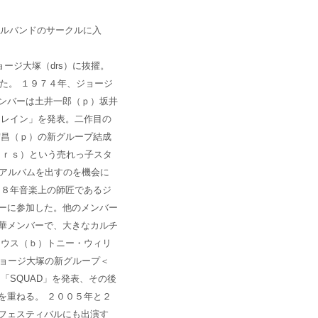
のフルバンドのサークルに入
ージ大塚（drs）に抜擢。
た。 １９７４年、ジョージ
ンバーは土井一郎（ｐ）坂井
・レイン」を発表。二作目の
宏昌（ｐ）の新グループ結成
ｄｒｓ）という売れっ子スタ
らアルバムを出すのを機会に
７８年音楽上の師匠であるジ
ーに参加した。他のメンバー
華メンバーで、大きなカルチ
トウス（ｂ）トニー・ウィリ
ジョージ大塚の新グループ＜
「SQUAD」を発表、その後
を重ねる。 ２００５年と２
フェスティバルにも出演す