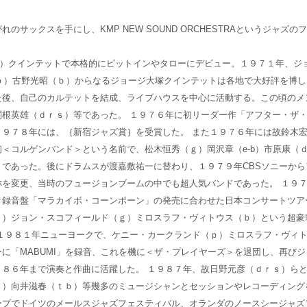
のサックスを手にし、KMP NEW SOUND ORCHESTRAというジャズ
tar）クインテットで本格的にピットインやタローにデビュー。１９７１年、ジョ
ｐ）古野光昭（ｂ）からなるジョージ大塚クインテットは各地で大好評を博し
た後、自己のカルテットを結成、ライブハウスを中心に活動する。この頃のメ
関根英雄（ｄｒｓ）等であった。 １９７６年に初リーダー作「アフター・ザ
１９７８年には、｛新宿ジャズ賞｝を受賞した。 また１９７６年には故鈴木
＜コルゲンバンド＞という名前で、松木恒秀（ｇ）岡沢章（e-b）市原康（
りであった。後にドラムスが渡嘉敷祐一に替わり、１９７９年CBSソニーか
称を変更、当時のフュージョンブームの中でも超人気バンドであった。 １９
ク録音盤「マラカイボ・コーンポーン」の発売に合わせた日本コンサートツア
ｐ）ジョン・スコフィールド（ｇ）ミロスラフ・ヴィトウス（ｂ）という超豪
 １９８１年ニューヨークで、ケニー・カークランド（ｐ）ミロスラフ・ヴィ
に「MABUMI」を録音、これを機に＜ザ・プレイヤーズ＞を退団し、再び
８６年まで演奏と作曲に活躍した。 １９８７年、故日野元彦（ｄｒｓ）らと
ｐ）向井滋春（ｔｂ）等幾多のミュージシャンとセッションやレコーディング
ープでドイツのメールスジャズフェスティバル、オランダのノースシージャズ