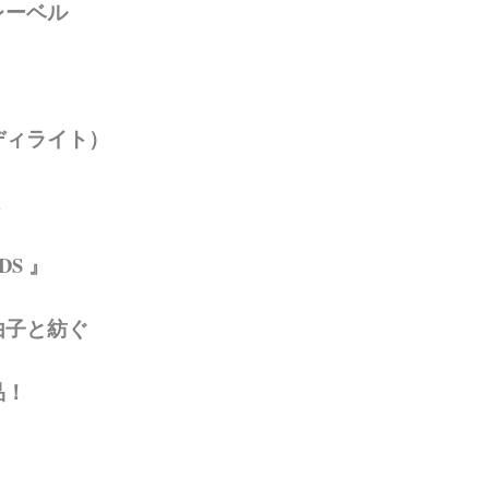
レーベル
ディライト）
ス
DS 』
由子と紡ぐ
！​