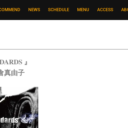
COMMEND
NEWS
SCHEDULE
MENU
ACCESS
AB
NDARDS 』
倉真由子