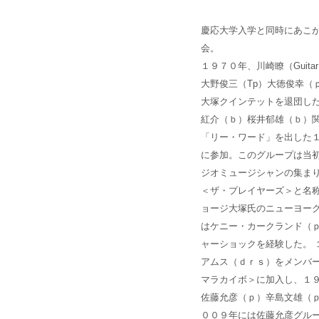
慶応大学入学と同時にあこがれ
会。
１９７０年、川崎瞭（Gui
大野俊三（Tp）大徳俊幸（
大塚クインテットを退団し
紅介（ｂ）桜井郁雄（ｂ）
「リー・ワード」を出した
に参加。このグループは当初
ジオミュージシャンの集ま
＜ザ・プレイヤーズ＞と名
ョージ大塚氏のニューヨー
はケニー・カークランド（
ャーショックを経験した。
アムス（ｄｒｓ）をメンバー
マラカイボ＞に加入し、１９
佐藤允彦（ｐ）辛島文雄（
００９年には佐藤允彦グル