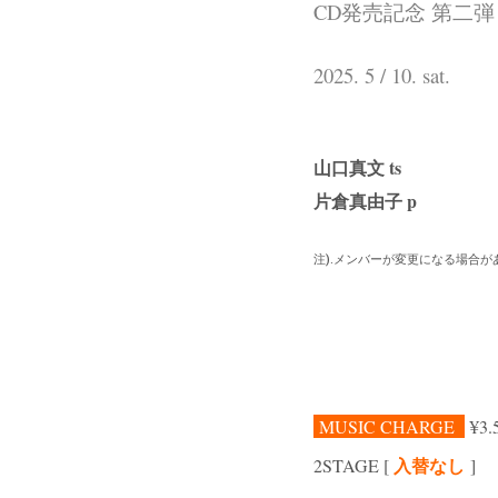
CD発売記念 第二弾
2025. 5 / 10. sat.
山口真文 ts
片倉真由子 p
注).メンバーが変更になる場合が
MUSIC CHARGE
¥3.
入替なし
2
STAGE [
]