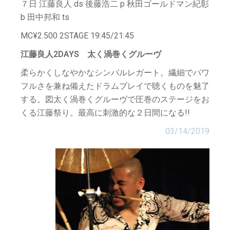
７日 江藤良人 ds 後藤浩二 p 秋田ゴールドマン紀彰
b 田中邦和 ts
MC¥2.500 2STAGE 19:45/21:45
江藤良人2DAYS
太く渦巻くグルーヴ
柔らかくしなやかなシンバルレガート。繊細でパワ
フルさを兼ね備えたドラムプレイで聴くものを魅了
する。図太く渦巻くグルーヴで圧巻のステージをお
くる江藤祭り。最高に刺激的な２日間になる!!
03/14/2019