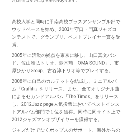
注).時間は変更になる場合があります。
高校入学と同時に甲南高校ブラスアンサンブル部で
ウッドベースを始め、2003年守口・門真ジャズコ
ンテストで、グランプリ、ベストプレイヤー賞を受
賞。
2005年に活動の拠点を東京に移し、山口真文バン
ド、佐山雅弘トリオ、鈴木勲「OMA SOUND」、市
原ひかりGroup、古谷淳トリオ等でプレイする。
2008年に自己のカルテットを結成し、ミニアルバ
ム「Graffiti」をリリース。また、全てオリジナル曲
によるセカンドアルバム「The Times」をリリース
し、2012Jazz page人気投票においてベストインス
トアルバム部門で１位を獲得。同時に同サイト上で
2012ジャズマンオブザイヤーを獲得する。
ジャズだけでなくポップスのサポート、海外からの