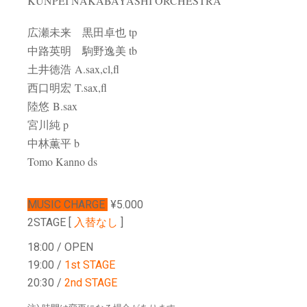
KUNPEI NAKABAYASHI ORCHESTRA
広瀬未来 黒田卓也 tp
中路英明 駒野逸美 tb
土井徳浩 A.sax,cl,fl
西口明宏 T.sax,fl
陸悠 B.sax
宮川純 p
中林薫平 b
Tomo Kanno ds
MUSIC CHARGE
¥5.000
2STAGE [
入替なし
]
18:00 / OPEN
19:00 /
1st STAGE
20:30 /
2nd STAGE