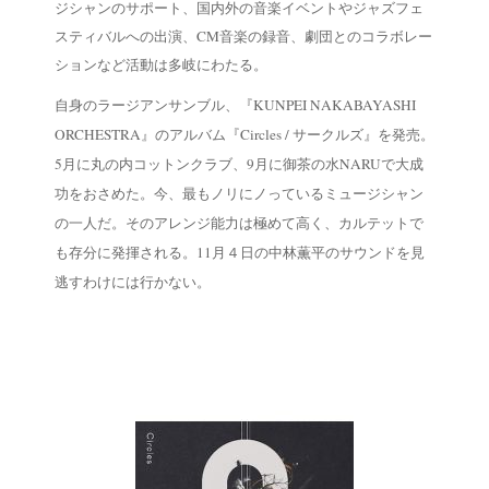
ジシャンのサポート、国内外の音楽イベントやジャズフェ
スティバルへの出演、CM音楽の録音、劇団とのコラボレー
ションなど活動は多岐にわたる。
自身のラージアンサンブル、『KUNPEI NAKABAYASHI
ORCHESTRA』のアルバム『Circles / サークルズ』を発売。
5月に丸の内コットンクラブ、9月に御茶の水NARUで大成
功をおさめた。今、最もノリにノっているミュージシャン
の一人だ。そのアレンジ能力は極めて高く、カルテットで
も存分に発揮される。11月４日の中林薫平のサウンドを見
逃すわけには行かない。