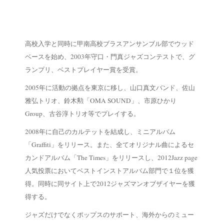
高校入学と同時に甲南高校ブラスアンサンブル部でウッド
ベースを始め、2003年守口・門真ジャズコンテストで、グ
ランプリ、ベストプレイヤー賞を受賞。
2005年に活動の拠点を東京に移し、山口真文バンド、佐山
雅弘トリオ、鈴木勲「OMA SOUND」、市原ひかり
Group、古谷淳トリオ等でプレイする。
2008年に自己のカルテットを結成し、ミニアルバム
「Graffiti」をリリース。また、全てオリジナル曲によるセ
カンドアルバム「The Times」をリリースし、2012Jazz page
人気投票においてベストインストアルバム部門で１位を獲
得。同時に同サイト上で2012ジャズマンオブザイヤーを獲
得する。
ジャズだけでなくポップスのサポート、海外からのミュー